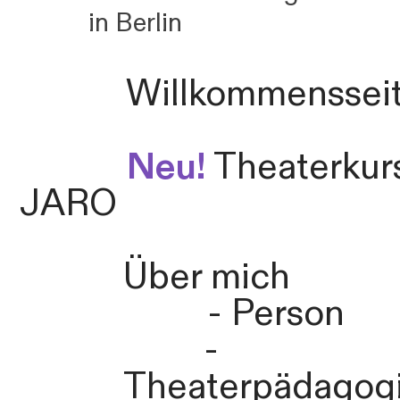
in Berlin
Willkommenssei
Neu!
Theaterkur
JARO
Über mich
- Person
-
Theaterpädagog